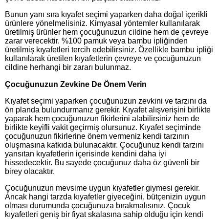
Bunun yanı sıra kıyafet seçimi yaparken daha doğal içerikli
ürünlere yönelmelisiniz. Kimyasal yöntemler kullanılarak
üretilmiş ürünler hem çocuğunuzun cildine hem de çevreye
zarar verecektir. %100 pamuk veya bambu ipliğinden
üretilmiş kıyafetleri tercih edebilirsiniz. Özellikle bambu ipliği
kullanılarak üretilen kıyafetlerin çevreye ve çocuğunuzun
cildine herhangi bir zararı bulunmaz.
Çocuğunuzun Zevkine De Önem Verin
Kıyafet seçimi yaparken çocuğunuzun zevkini ve tarzını da
ön planda bulundurmanız gerekir. Kıyafet alışverişini birlikte
yaparak hem çocuğunuzun fikirlerini alabilirsiniz hem de
birlikte keyifli vakit geçirmiş olursunuz. Kıyafet seçiminde
çocuğunuzun fikirlerine önem vermeniz kendi tarzının
oluşmasına katkıda bulunacaktır. Çocuğunuz kendi tarzını
yansıtan kıyafetlerin içerisinde kendini daha iyi
hissedecektir. Bu sayede çocuğunuz daha öz güvenli bir
birey olacaktır.
Çocuğunuzun mevsime uygun kıyafetler giymesi gerekir.
Ancak hangi tarzda kıyafetler giyeceğini, bütçenizin uygun
olması durumunda çocuğunuza bırakmalısınız. Çocuk
kıyafetleri geniş bir fiyat skalasına sahip olduğu için kendi