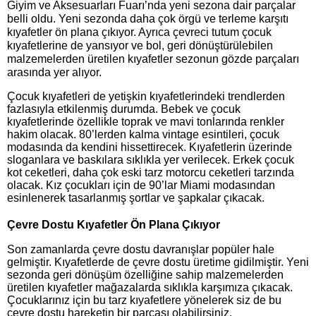
Giyim ve Aksesuarları Fuarı’nda yeni sezona dair parçalar
belli oldu. Yeni sezonda daha çok örgü ve terleme karşıtı
kıyafetler ön plana çıkıyor. Ayrıca çevreci tutum çocuk
kıyafetlerine de yansıyor ve bol, geri dönüştürülebilen
malzemelerden üretilen kıyafetler sezonun gözde parçaları
arasında yer alıyor.
Çocuk kıyafetleri de yetişkin kıyafetlerindeki trendlerden
fazlasıyla etkilenmiş durumda. Bebek ve çocuk
kıyafetlerinde özellikle toprak ve mavi tonlarında renkler
hakim olacak. 80’lerden kalma vintage esintileri, çocuk
modasında da kendini hissettirecek. Kıyafetlerin üzerinde
sloganlara ve baskılara sıklıkla yer verilecek. Erkek çocuk
kot ceketleri, daha çok eski tarz motorcu ceketleri tarzında
olacak. Kız çocukları için de 90’lar Miami modasından
esinlenerek tasarlanmış şortlar ve şapkalar çıkacak.
Çevre Dostu Kıyafetler Ön Plana Çıkıyor
Son zamanlarda çevre dostu davranışlar popüler hale
gelmiştir. Kıyafetlerde de çevre dostu üretime gidilmiştir. Yeni
sezonda geri dönüşüm özelliğine sahip malzemelerden
üretilen kıyafetler mağazalarda sıklıkla karşımıza çıkacak.
Çocuklarınız için bu tarz kıyafetlere yönelerek siz de bu
çevre dostu hareketin bir parçası olabilirsiniz.