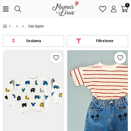
0
Üst Giyim
Sıralama
Filtreleme