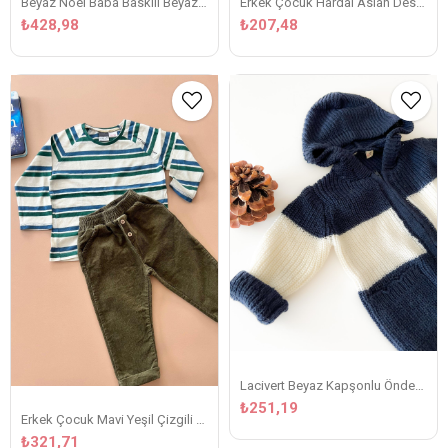
Beyaz Noel Baba Baskılı Beyaz Sweat
Erkek Çocuk Hardal Aslan Desenli Sweat
₺428,98
₺207,48
Lacivert Beyaz Kapşonlu Önden Fermuarlı Çizgili Hırka
₺251,19
Erkek Çocuk Mavi Yeşil Çizgili Ekru Basic Tişört
₺321,71