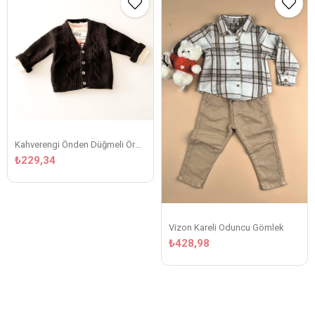
Kahverengi Önden Düğmeli Örgü Desen Hırka
₺229,34
Vizon Kareli Oduncu Gömlek
₺428,98