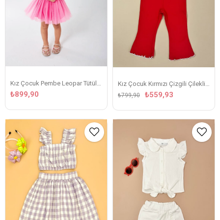
Kız Çocuk Pembe Leopar Tütülü Takım
Kız Çocuk Kırmızı Çizgili Çilekli Keten Yakalı Takım
₺899,90
₺559,93
₺799,90