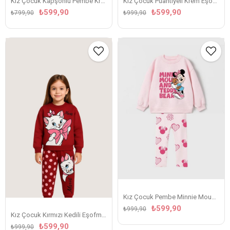
Kız Çocuk Kapşonlu Pembe Krem Eşofman Takım
Kız Çocuk Puantiyeli Krem Eşofman Takım
₺599,90
₺599,90
₺799,90
₺999,90
Kız Çocuk Pembe Minnie Mouse Desenli Takım
₺599,90
₺999,90
Kız Çocuk Kırmızı Kedili Eşofman Takım
₺599,90
₺999,90