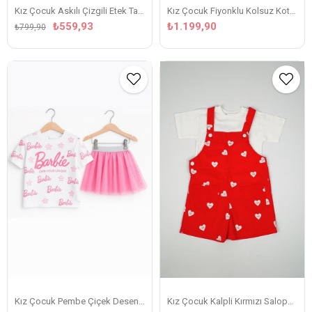
Kız Çocuk Askılı Çizgili Etek Takım – Tişörtlü 2'li Kombin
Kız Çocuk Fiyonklu Kolsuz Kot Takım
₺559,93
₺1.199,90
₺799,90
Kız Çocuk Pembe Çiçek Desenli Tişört ve Simli Tütülü Etek Takımı
Kız Çocuk Kalpli Kırmızı Salopet & Beyaz Tişört Takımı(Büyük Kalıp)