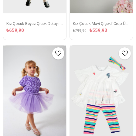
Kız Çocuk Beyaz Çicek Detaylı Tişörtlü Balon Etekli Takim
Kız Çocuk Mavi Çiçekli Crop Üstlü Takım
₺659,90
₺559,93
₺799,90