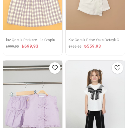
kız Çocuk Pötikare Lila Croplu Takım
Kız Çocuk Bebe Yaka Detaylı Gömlek ve Şort Etek Takım – Beyaz
₺699,93
₺559,93
₺999,90
₺799,90