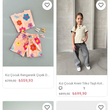
Kız Çocuk Rengarenk Çiçek Desenli Şortlu Takım
₺559,93
₺799,90
Kız Çocuk Krem Triko Taşlı Kot Detayli Takim
1
₺699,90
₺899,90