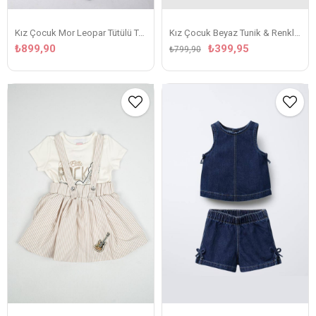
Kız Çocuk Beyaz Tunik & Renkli Çizgili Tayt & Saç Bandı 3'lü Takım
Kız Çocuk Mor Leopar Tütülü Takım
₺399,95
₺899,90
₺799,90