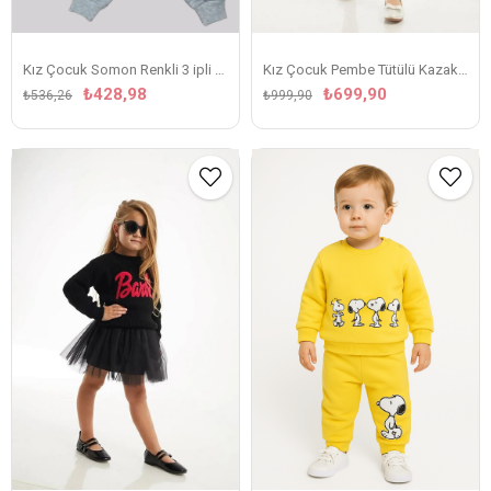
Kız Çocuk Somon Renkli 3 ipli Takım
Kız Çocuk Pembe Tütülü Kazaklı Takım
₺428,98
₺699,90
₺536,26
₺999,90