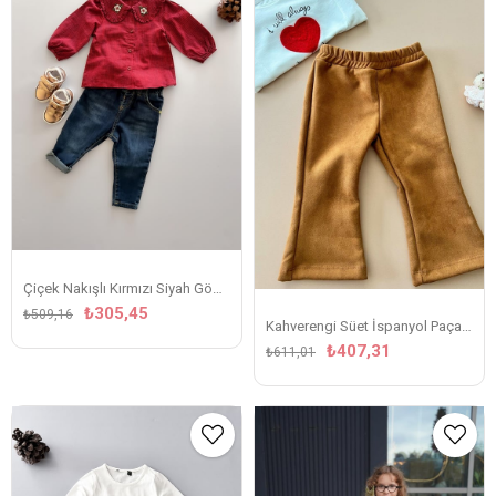
Çiçek Nakışlı Kırmızı Siyah Gömlek
₺305,45
₺509,16
Kahverengi Süet İspanyol Paça Pantolon
₺407,31
₺611,01