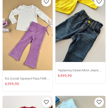
Taşlanmış Desen Mom Jeans Mavi Kot Pantolon
₺499,90
Kız Çocuk İspanyol Paça Fitilli Kadife Lila Tayt
₺399,90