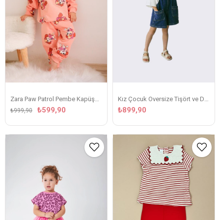
Zara Paw Patrol Pembe Kapüşonlu Takım
Kız Çocuk Oversize Tişört ve Denim Salopet Şort Takım
₺599,90
₺899,90
₺999,90