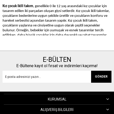
Kız çocuk ikili takım
, genellikle 0 ile 12 yaş arasındaki kız çocuklar için
tasarım edilen iki parçadan oluşan giysi setlerdir. Kız çocuk ikili takımlar,
çocukların bedenlerine uygun şekilde üretilir ve çocukların konforu ve
hareket serbestisi açısından tasarım yapılır. Kız çocuk ikili takım,
çocukların yaşlarına ve cinsiyetine uygun olarak çeşitli seçenekler
bulunur. Örneğin, bebekler için yumuşak ve esnek tasarımlar tercih
edilirken, daha büyük çocuklar için daha dayanıklı ve rahat tasarımlar
tercih edilebilir.
Kız çocuk ikili takım
, çocukların moda tercihine ve zevklerine de göre
çeşitli seçenekler bulunur. Örneğin, kız çocuklar için etek-bluz takımları,
pantolan-sweatshirt takımları ve elbise-mont takımları gibi seçenekler
E-BÜLTEN
bulunur. Ayrıca, kız çocuk ikili takımların renkleri ve desenleri de
E-Bültene kayıt ol fırsat ve indirimleri kaçırma!
çocukların zevklerine göre değişebilir. Örneğin, kız çocuklar için pastel
renkler, çiçek desenleri gibi seçenekler bulunur. Kız çocuk ikili takımlar,
GÖNDER
çocukların günlük yaşamlarına uygun olarak tasarım yapılır.
Kız çocuk ikili takım
modelleri hakkında tahmin ettiğinizden çok daha
fazla seçenek bulmak için dilediğiniz zaman Mamaslina ile iletişime
geçebilirsiniz. Kız çocuklarınız için birbirinden kaliteli ve ilgi çekici ikili
KURUMSAL
takım modelleri bulabilirsiniz.
Kız çocuklarının güzel giyinmeye meraklı olduklarını söylemek gerekir.
ALIŞVERIŞ BILGILERI
Tekstil dünyasında kız çocuklarına hitap eden farklı kıyafetlere rastlanır.