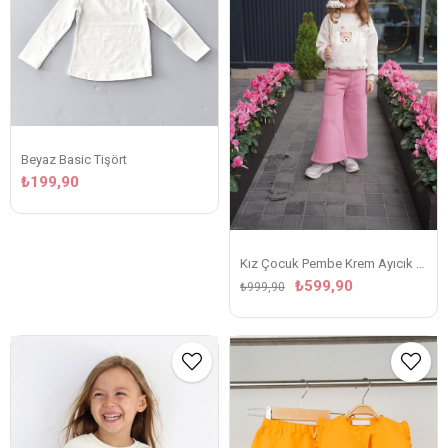
Beyaz Basic Tişört
₺199,90
Kız Çocuk Pembe Krem Ayıcık Desenli Eşofman Takım
₺599,90
₺999,90