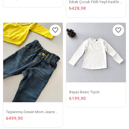
Erkek Çocuk Fitilli Yeşil Kadife Pantolon
₺428,98
Beyaz Basic Tişört
₺199,90
Taşlanmış Desen Mom Jeans Mavi Kot Pantolon
₺499,90