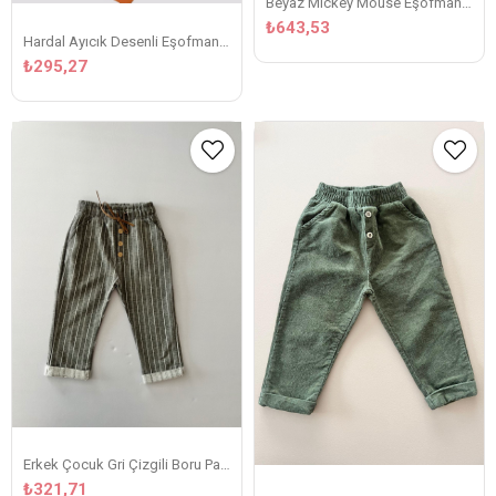
Beyaz Mickey Mouse Eşofman Takımı
₺643,53
Hardal Ayıcık Desenli Eşofman Takım
₺295,27
Erkek Çocuk Gri Çizgili Boru Paça Pantolon
₺321,71