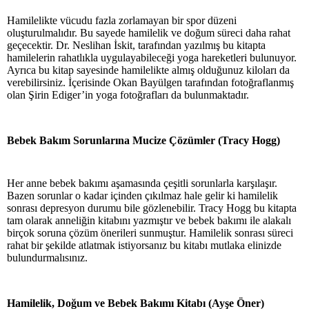
Hamilelikte vücudu fazla zorlamayan bir spor düzeni
oluşturulmalıdır. Bu sayede hamilelik ve doğum süreci daha rahat
geçecektir. Dr. Neslihan İskit, tarafından yazılmış bu kitapta
hamilelerin rahatlıkla uygulayabileceği yoga hareketleri bulunuyor.
Ayrıca bu kitap sayesinde hamilelikte almış olduğunuz kiloları da
verebilirsiniz. İçerisinde Okan Bayülgen tarafından fotoğraflanmış
olan Şirin Ediger’in yoga fotoğrafları da bulunmaktadır.
Bebek Bakım Sorunlarına Mucize Çözümler (Tracy Hogg)
Her anne bebek bakımı aşamasında çeşitli sorunlarla karşılaşır.
Bazen sorunlar o kadar içinden çıkılmaz hale gelir ki hamilelik
sonrası depresyon durumu bile gözlenebilir. Tracy Hogg bu kitapta
tam olarak anneliğin kitabını yazmıştır ve bebek bakımı ile alakalı
birçok soruna çözüm önerileri sunmuştur. Hamilelik sonrası süreci
rahat bir şekilde atlatmak istiyorsanız bu kitabı mutlaka elinizde
bulundurmalısınız.
Hamilelik, Doğum ve Bebek Bakımı Kitabı (Ayşe Öner)