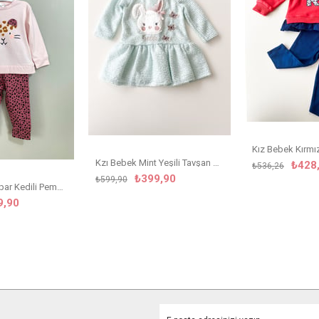
Kzı Bebek Mint Yeşili Tavşan Detaylı Elbise
₺428
₺536,26
₺399,90
₺599,90
Kız Çocuk Leopar Kedili Pembe Takım
9,90