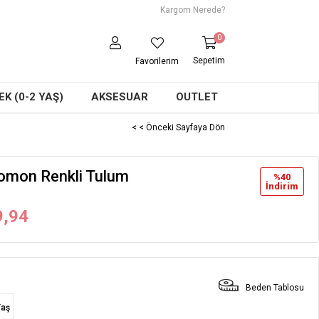
Kargom Nerede?
0
Sepetim
Favorilerim
K (0-2 YAŞ)
AKSESUAR
OUTLET
< < Önceki Sayfaya Dön
omon Renkli Tulum
%
40
İndirim
9,94
Beden Tablosu
Yaş