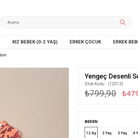
)
KIZ BEBEK (0-2 YAŞ)
ERKEK ÇOCUK
ERKEK BEBE
ulum
Yengeç Desenli S
Stok Kodu
(12013)
₺799,90
₺47
BEDEN
12 Ay
2 Yaş
3 Yaş
4 