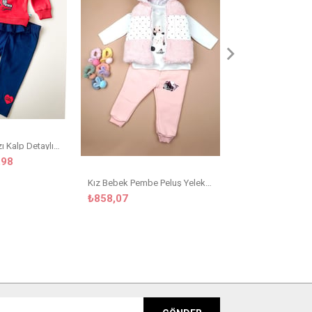
₺399,
₺799,90
Kız Bebek Kırmızı Kalp Detaylı Taytlı Takım
,98
Kız Bebek Pembe Peluş Yelekli 3'lü Takım
₺858,07