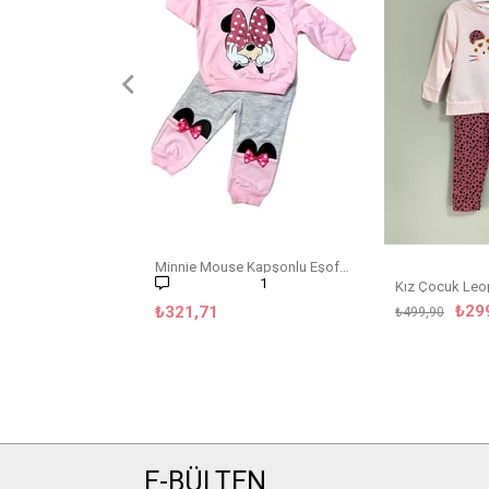
Minnie Mouse Kapşonlu Eşofman Takım
1
₺29
₺321,71
₺499,90
E-BÜLTEN