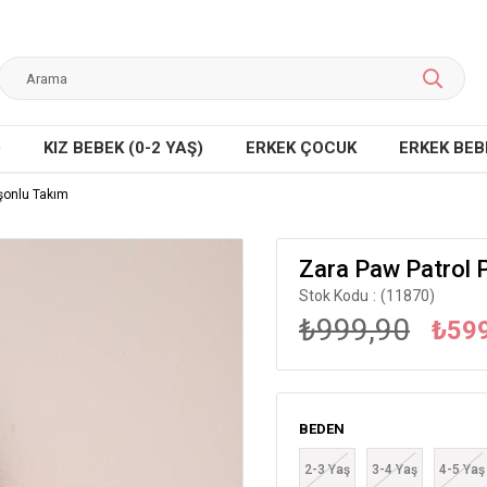
)
KIZ BEBEK (0-2 YAŞ)
ERKEK ÇOCUK
ERKEK BEBE
şonlu Takım
Zara Paw Patrol
Stok Kodu
(11870)
₺999,90
₺59
BEDEN
2-3 Yaş
3-4 Yaş
4-5 Yaş