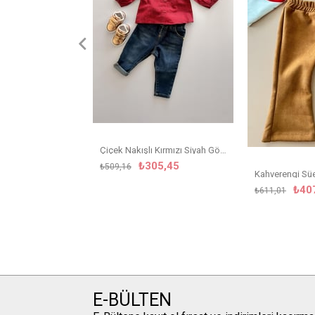
Çiçek Nakışlı Kırmızı Siyah Gömlek
₺305,45
₺509,16
₺40
₺611,01
E-BÜLTEN