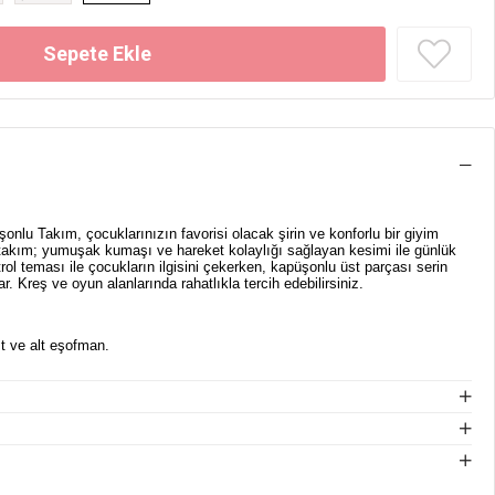
lu Takım, çocuklarınızın favorisi olacak şirin ve konforlu bir giyim
 takım; yumuşak kumaşı ve hareket kolaylığı sağlayan kesimi ile günlük
trol teması ile çocukların ilgisini çekerken, kapüşonlu üst parçası serin
. Kreş ve oyun alanlarında rahatlıkla tercih edebilirsiniz.
t ve alt eşofman.
eseni.
ri.
de şıklığı için harika bir seçim!