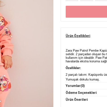
Ürün Özellikleri
Zara Paw Patrol Pembe Kapüşon
setidir. 2 parçadan oluşan bu
kullanım için idealdir. Paw Pa
havalarda ekstra koruma sağlar
Özellikler:
2 parçalı takım: Kapüşonlu üs
Yumuşak dokulu kumaş.
Şık ve eğlenceli Paw Patrol d
Yorumlar
(0)
2-6 yaş arası beden seçenekle
Ödeme Seçenekleri
Çocuğunuzun hem konforu hem 
Ürün Önerileri