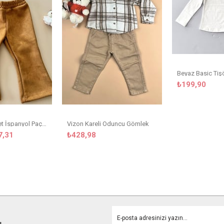
Beyaz Basic Tiş
₺199,90
Kahverengi Süet İspanyol Paça Pantolon
Vizon Kareli Oduncu Gömlek
7,31
₺428,98