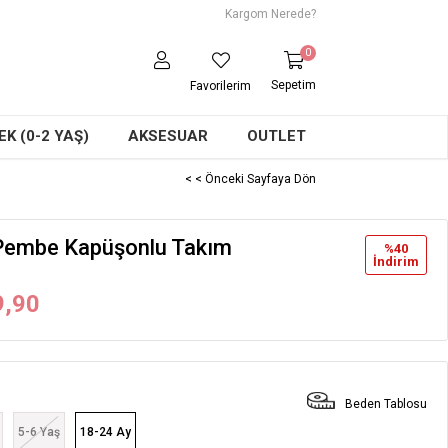
Kargom Nerede?
0
Sepetim
Favorilerim
K (0-2 YAŞ)
AKSESUAR
OUTLET
< < Önceki Sayfaya Dön
 Pembe Kapüşonlu Takım
%
40
İndirim
9,90
Beden Tablosu
5-6 Yaş
18-24 Ay