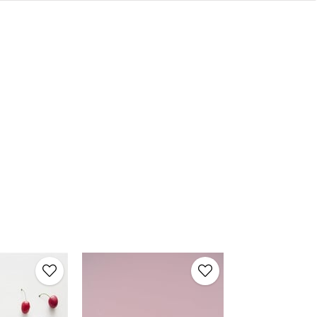
manı geldi! Parlak Çıtçıtlı 2'li Toka ile modaya uyum sağlayın.
Grey Kurdaleli Ço