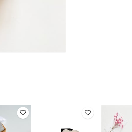
Saçlarınıza stil katmanın za