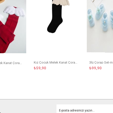
Kız Çocuk Melek Kanat Çorap Siyah
3lü Çorap Set-m
Kız Çocuk Melek Kanat Çorap Bordo
₺59,90
₺99,90