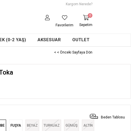
Kargom Nerede?
0
Sepetim
Favorilerim
K (0-2 YAŞ)
AKSESUAR
OUTLET
< < Önceki Sayfaya Dön
i Toka
Beden Tablosu
MBE
FUŞYA
BEYAZ
TURKUAZ
GÜMÜŞ
ALTIN