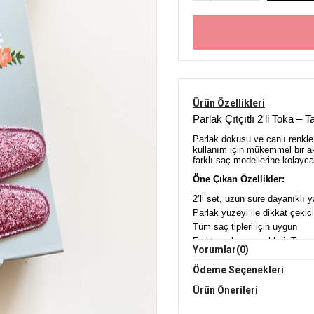
Ürün Özellikleri
Parlak Çıtçıtlı 2'li Toka – Ta
Parlak dokusu ve canlı renkle
kullanım için mükemmel bir ak
farklı saç modellerine kolayc
Öne Çıkan Özellikler:
2’li set, uzun süre dayanıklı y
Parlak yüzeyi ile dikkat çekic
Tüm saç tipleri için uygun
Farklı renk seçenekleri: Toz 
Yorumlar
(0)
Çocuklar, gençler ve kadınlar i
Ödeme Seçenekleri
Işıltılı ve Kullanışlı Aksesua
Özel etkinliklerden günlük kul
Ürün Önerileri
tamamlamak için vazgeçilmez b