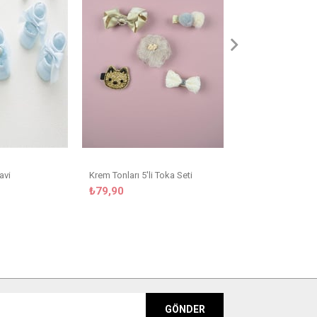
₺29,90
avi
Krem Tonları 5'li Toka Seti
₺79,90
GÖNDER