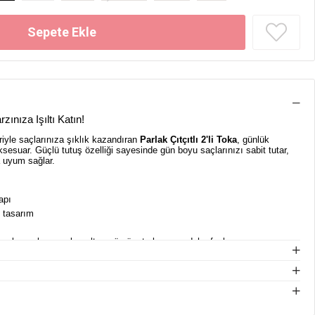
rzınıza Işıltı Katın!
riyle saçlarınıza şıklık kazandıran
Parlak Çıtçıtlı 2'li Toka
, günlük
sesuar. Güçlü tutuş özelliği sayesinde gün boyu saçlarınızı sabit tutar,
a uyum sağlar.
apı
i tasarım
pembe, şeker pembe, altın, gümüş, turkuaz ve daha fazlası
çin ideal
r
lanımınıza kadar her anınıza zarafet katacak bu tokalar, saç stilinizi
ir tercih. Canlı renk seçenekleri ile her tarza uygun modeller sunar.