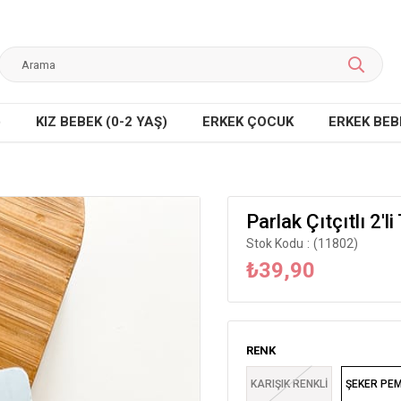
)
KIZ BEBEK (0-2 YAŞ)
ERKEK ÇOCUK
ERKEK BEBE
Parlak Çıtçıtlı 2'l
Stok Kodu
(11802)
₺39,90
RENK
KARIŞIK RENKLİ
ŞEKER PE