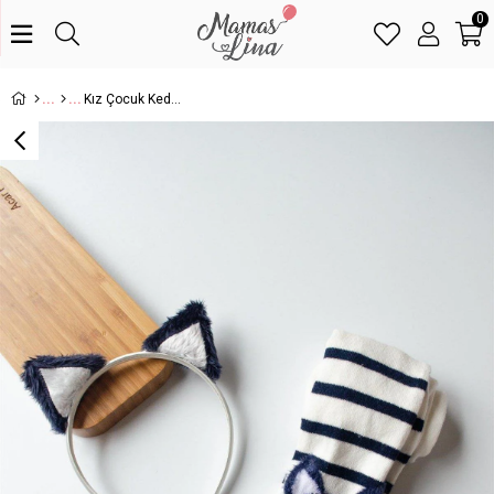
0
Kız Çocuk Kedi Desenli Lacivert Beyaz külotlu Çorap