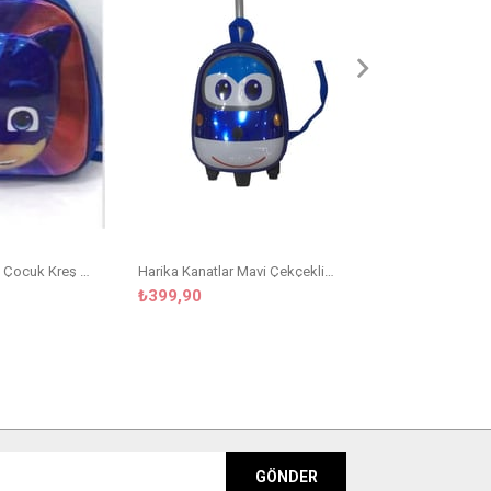
₺199,90
Pijamaskeli Kedi Çocuk Kreş Çanta
Harika Kanatlar Mavi Çekçekli Kreş Çanta
₺399,90
GÖNDER