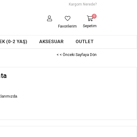
Kargom Nerede?
0
Sepetim
Favorilerim
K (0-2 YAŞ)
AKSESUAR
OUTLET
< < Önceki Sayfaya Dön
nta
oklarımızda