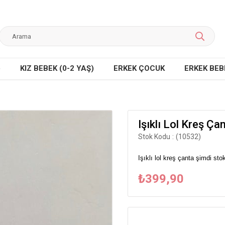
)
KIZ BEBEK (0-2 YAŞ)
ERKEK ÇOCUK
ERKEK BEBE
Işıklı Lol Kreş Ça
Stok Kodu
(10532)
Işıklı lol kreş çanta şimdi st
₺399,90