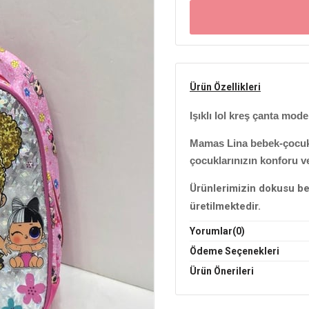
Ürün Özellikleri
Işıklı lol kreş çanta mode
Mamas Lina bebek-çocuk 
çocuklarınızın konforu ve
Ürünlerimizin dokusu be
üretilmektedir.
Yorumlar
(0)
Üretim Yeri: Türkiye
Ödeme Seçenekleri
Işıklı lol kreş çanta arayan 
Ürün Önerileri