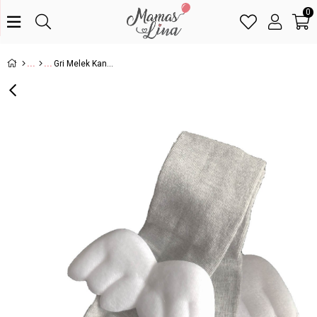
0
Gri Melek Kanatlı Külotlu Çorap