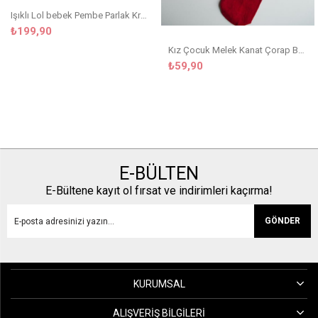
Işıklı Lol bebek Pembe Parlak Kreş Çanta
₺199,90
Kız Çocuk Melek Kanat Çorap Bordo
₺59,90
E-BÜLTEN
E-Bültene kayıt ol fırsat ve indirimleri kaçırma!
GÖNDER
KURUMSAL
ALIŞVERIŞ BILGILERI