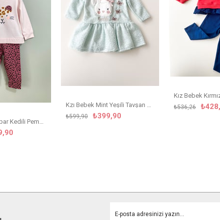
Kzı Bebek Mint Yeşili Tavşan Detaylı Elbise
₺428
₺536,26
₺399,90
₺599,90
Kız Çocuk Leopar Kedili Pembe Takım
9,90