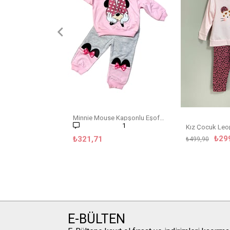
Minnie Mouse Kapşonlu Eşofman Takım
1
₺29
₺321,71
₺499,90
E-BÜLTEN