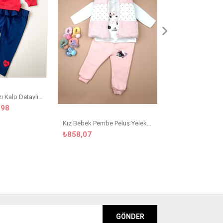
₺399,
₺799,90
Kız Bebek Kırmızı Kalp Detaylı Taytlı Takım
,98
Kız Bebek Pembe Peluş Yelekli 3'lü Takım
₺858,07
GÖNDER