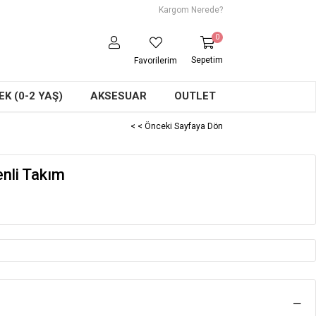
Kargom Nerede?
0
Sepetim
Favorilerim
K (0-2 YAŞ)
AKSESUAR
OUTLET
< < Önceki Sayfaya Dön
nli Takım