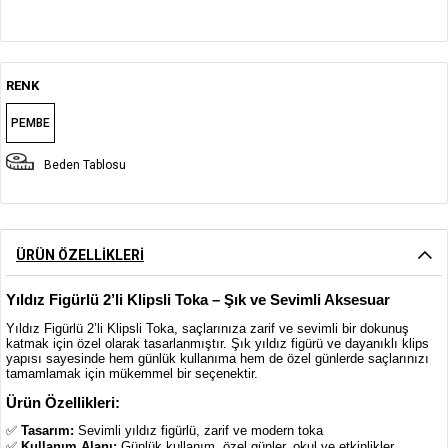
RENK
PEMBE
Beden Tablosu
ÜRÜN ÖZELLIKLERI
Yıldız Figürlü 2’li Klipsli Toka – Şık ve Sevimli Aksesuar
Yıldız Figürlü 2’li Klipsli Toka, saçlarınıza zarif ve sevimli bir dokunuş
katmak için özel olarak tasarlanmıştır. Şık yıldız figürü ve dayanıklı klips
yapısı sayesinde hem günlük kullanıma hem de özel günlerde saçlarınızı
tamamlamak için mükemmel bir seçenektir.
Ürün Özellikleri:
✅
Tasarım:
Sevimli yıldız figürlü, zarif ve modern toka
✅
Kullanım Alanı:
Günlük kullanım, özel günler, okul ve etkinlikler