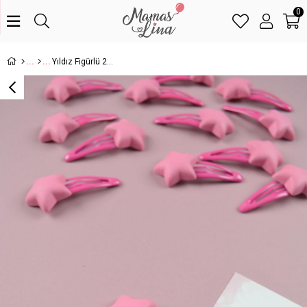
0
Yıldız Figürlü 2li Klipsli Toka