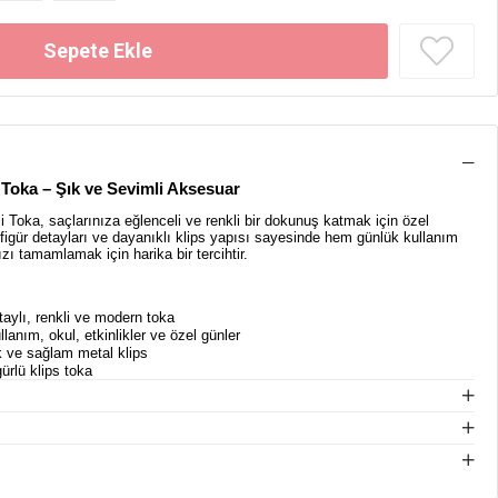
li Toka – Şık ve Sevimli Aksesuar
psli Toka, saçlarınıza eğlenceli ve renkli bir dokunuş katmak için özel
 figür detayları ve dayanıklı klips yapısı sayesinde hem günlük kullanım
zı tamamlamak için harika bir tercihtir.
taylı, renkli ve modern toka
lanım, okul, etkinlikler ve özel günler
k ve sağlam metal klips
gürlü klips toka
m:
Renkli tasarımıyla göz alıcı bir aksesuar.
apısı sayesinde pratik takıp çıkarma.
k tutuşuyla konforlu kullanım sağlar.
al:
Günlük ve özel kombinlerinize renk katar.