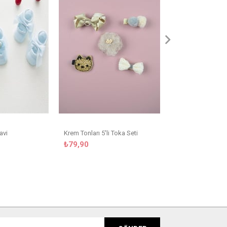
Grey Kurdaleli Ço
₺29,90
avi
Krem Tonları 5'li Toka Seti
₺79,90