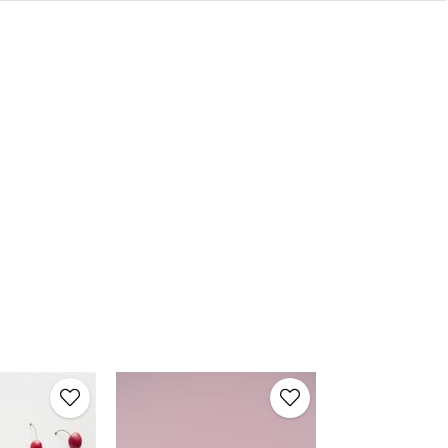
tmelisiniz?
ka, sevimli ve modern tasarımıyla her yaştan kullanıcı için mükemmel bir
renkli ve eğlenceli bir dokunuş eklemek için ideal bir seçimdir.
ce katın! 🎀✨