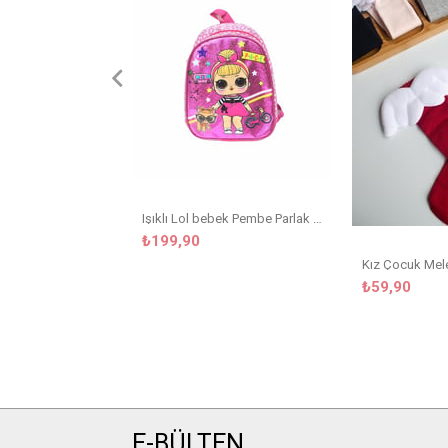
Işıklı Lol bebek Pembe Parlak Kreş Çanta
₺199,90
₺59,90
E-BÜLTEN