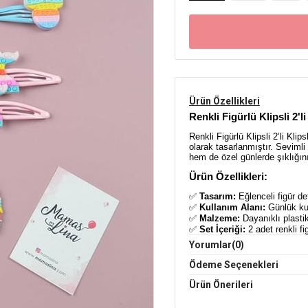
Ürün Özellikleri
Renkli Figürlü Klipsli 2'
Renkli Figürlü Klipsli 2’li Kli
olarak tasarlanmıştır. Sevimli
hem de özel günlerde şıklığını
Ürün Özellikleri:
✅
Tasarım:
Eğlenceli figür de
✅
Kullanım Alanı:
Günlük kul
✅
Malzeme:
Dayanıklı plasti
✅
Set İçeriği:
2 adet renkli fi
Yorumlar
(0)
Avantajlar:
Ödeme Seçenekleri
🌟
Eğlenceli ve Şık Görünü
🌟
Kolay Kullanım:
Klipsli y
Ürün Önerileri
🌟
Saçları Zedelemez:
Yumuşa
🌟
Farklı Kombinler İçin İde