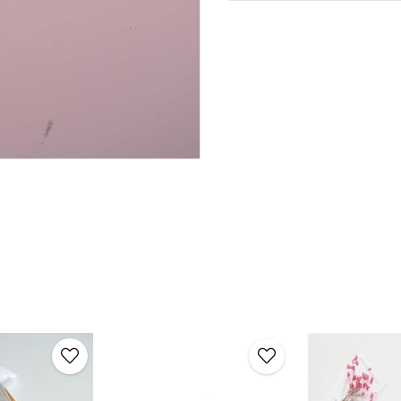
Neden Bu Ürünü Tercih E
Renkli Figürlü Klipsli 2'li To
saç aksesuarıdır. Saçlarınıza 
🛒
Hemen Sepete Ekleyin!
Saçlarınıza canlılık ve eğlen