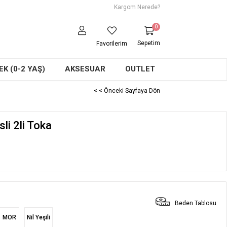
Kargom Nerede?
0
Sepetim
Favorilerim
K (0-2 YAŞ)
AKSESUAR
OUTLET
< < Önceki Sayfaya Dön
sli 2li Toka
Beden Tablosu
MOR
Nil Yeşili