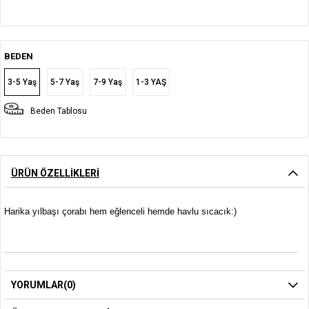
BEDEN
3-5 Yaş
5-7 Yaş
7-9 Yaş
1-3 YAŞ
Beden Tablosu
ÜRÜN ÖZELLIKLERI
Harika yılbaşı çorabı hem eğlenceli hemde havlu sıcacık:)
YORUMLAR
(0)