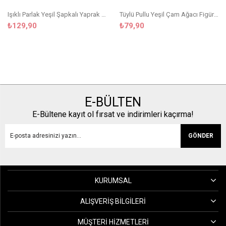
Işıklı Parlak Yeşil Şapkalı Yaprak Detaylı Kırmızı Kız Çocuk Taç
Tüylü Pullu Yeşil Çam Ağacı Figürlü Kırmızı Kız Çocuk Taç
₺129,90
₺79,90
E-BÜLTEN
E-Bültene kayıt ol fırsat ve indirimleri kaçırma!
GÖNDER
KURUMSAL
ALIŞVERIŞ BILGILERI
MÜŞTERI HIZMETLERI