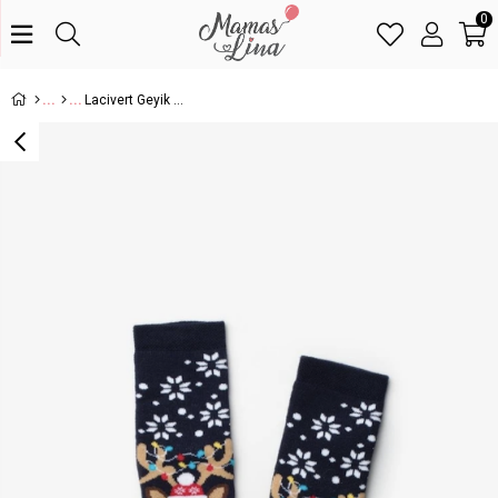
0
Lacivert Geyik Desenli Yılbaşı Çorap