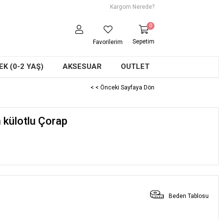
Kargom Nerede?
0
Sepetim
Favorilerim
K (0-2 YAŞ)
AKSESUAR
OUTLET
< < Önceki Sayfaya Dön
 külotlu Çorap
Beden Tablosu