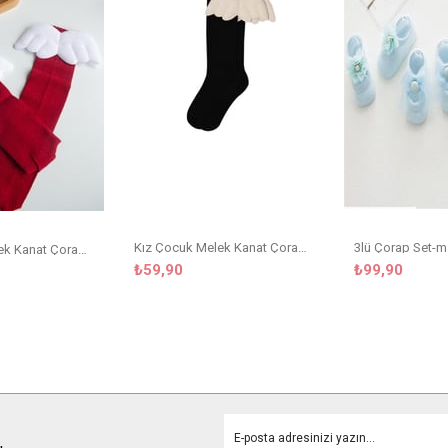
Kız Çocuk Melek Kanat Çorap Siyah
3lü Çorap Set-m
Kız Çocuk Melek Kanat Çorap Bordo
₺59,90
₺99,90