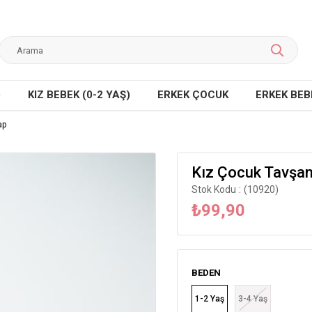
)
KIZ BEBEK (0-2 YAŞ)
ERKEK ÇOCUK
ERKEK BEBE
ap
Kız Çocuk Tavşan
Stok Kodu
(10920)
₺99,90
BEDEN
1-2 Yaş
3-4 Yaş