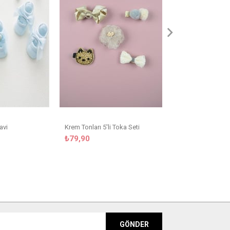
₺29,90
avi
Krem Tonları 5'li Toka Seti
₺79,90
GÖNDER