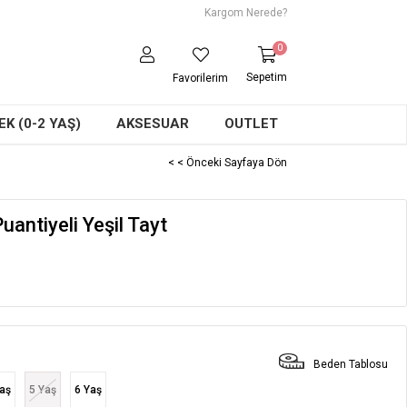
Kargom Nerede?
0
Sepetim
Favorilerim
K (0-2 YAŞ)
AKSESUAR
OUTLET
< < Önceki Sayfaya Dön
uantiyeli Yeşil Tayt
Beden Tablosu
aş
5 Yaş
6 Yaş