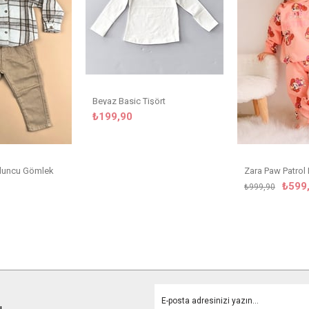
Beyaz Basic Tişört
₺199,90
Oduncu Gömlek
₺599
₺999,90