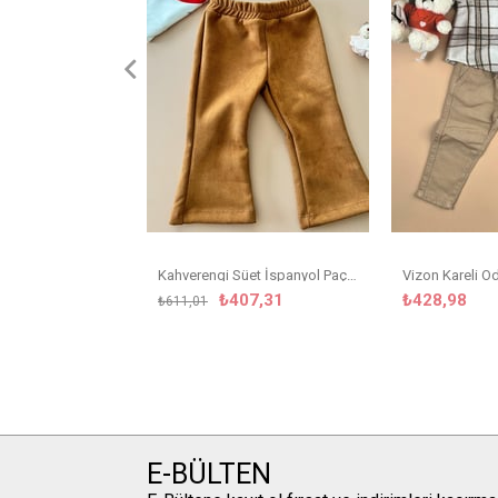
Kahverengi Süet İspanyol Paça Pantolon
Vizon Kareli 
₺407,31
₺428,98
₺611,01
E-BÜLTEN