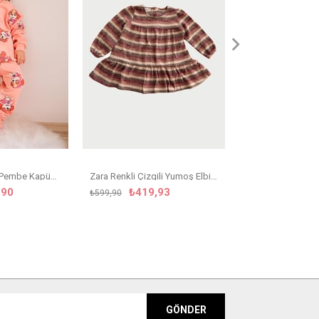
₺499,
₺799,90
Zara Paw Patrol Pembe Kapüşonlu Takım
Zara Renkli Çizgili Yumoş Elbise
,90
₺419,93
₺599,90
GÖNDER