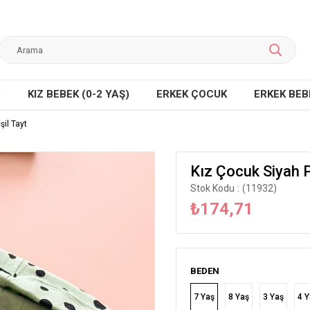
)
KIZ BEBEK (0-2 YAŞ)
ERKEK ÇOCUK
ERKEK BEBE
şil Tayt
Kız Çocuk Siyah P
Stok Kodu
(11932)
₺174,71
BEDEN
7 Yaş
8 Yaş
3 Yaş
4 Y