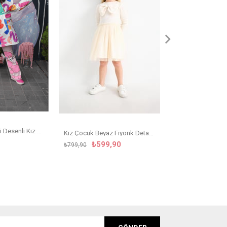
Kız Çocuk Renkli Desenli Kız Çocuk Yağmurluk
Kız Çocuk Beyaz Fiyonk Detaylı Tütülü Elbise
₺599,90
₺799,90