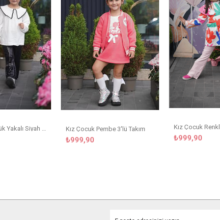
Kız Çocuk Büyük Yakalı Siyah Biye Detaylı Beyaz Bluz
Kız Çocuk Pembe 3'lü Takım
₺999,90
₺999,90