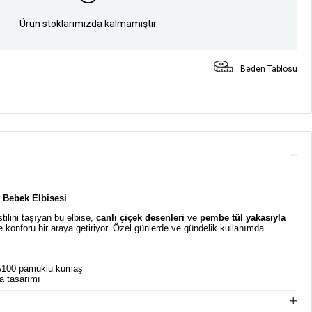
Ürün stoklarımızda kalmamıştır.
Beden Tablosu
z Bebek Elbisesi
tilini taşıyan bu elbise,
canlı çiçek desenleri
ve
pembe tül yakasıyla
ve konforu bir araya getiriyor. Özel günlerde ve gündelik kullanımda
 %100 pamuklu kumaş
ka tasarımı
kulu kumaş iç astarlı