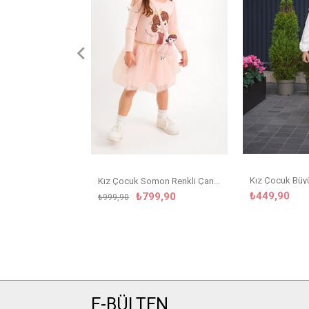
Kız Çocuk Somon Renkli Çanta Detaylı Tütülü Elbise
₺449,90
₺799,90
₺999,90
E-BÜLTEN