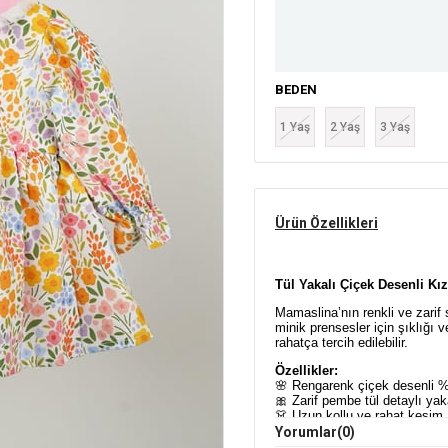
BEDEN
1 Yaş
2 Yaş
3 Yaş
Ürün Özellikleri
Tül Yakalı Çiçek Desenli Kı
Mamaslina’nın renkli ve zarif s
minik prensesler için şıklığı 
rahatça tercih edilebilir.
Özellikler:
🌸 Rengarenk çiçek desenli
🎀 Zarif pembe tül detaylı ya
👗 Uzun kollu ve rahat kesim
🌿 Nefes alabilen yumuşak do
Yorumlar
(0)
🧼 Makinede yıkanabilir