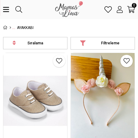
0
AYAKKABI
Sıralama
Filtreleme