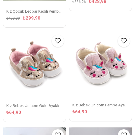
₺428,98
₺536,26
Kız Çocuk Leopar Kedili Pembe Takım
₺299,90
₺499,90
Kız Bebek Unicorn Pembe Ayakkabı
Kız Bebek Unicorn Gold Ayakkabı
₺64,90
₺64,90