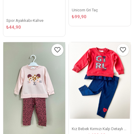
Unicorn Gri Taç
₺99,90
Spor Ayakkabı-Kahve
₺44,90
Kız Bebek Kırmızı Kalp Detaylı Taytlı Takım