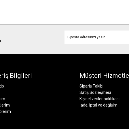
!
riş Bilgileri
Müşteri Hizmetle
kip
Sipariş Takibi
Satış Sözleşmesi
rim
Kişisel veriler politikası
lerim
İade, iptal ve değişim
plerim