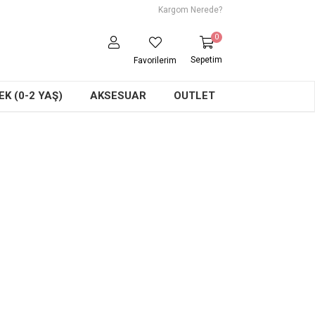
Kargom Nerede?
0
Sepetim
Favorilerim
K (0-2 YAŞ)
AKSESUAR
OUTLET